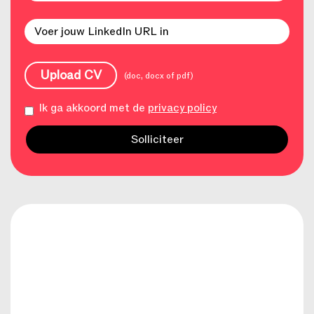
Upload CV
(doc, docx of pdf)
Ik ga akkoord met de
privacy policy