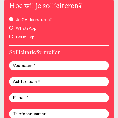
Hoe wil je solliciteren?
Je CV doorsturen?
WhatsApp
Bel mij op
Sollicitatieformulier