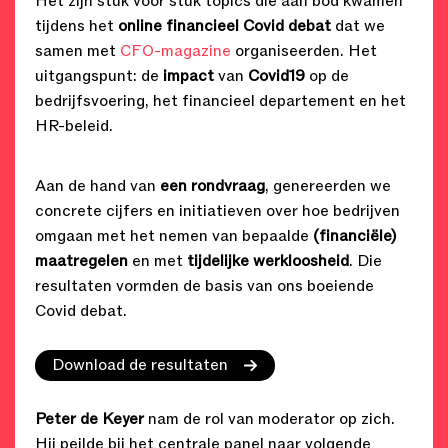
Het zijn stuk voor stuk topics die aan bod kwamen
tijdens het
online financieel Covid
debat
dat we
samen met
CFO-magazine
organiseerden. Het
uitgangspunt: de
impact
van
Covid19
op de
bedrijfsvoering, het financieel departement en het
HR-beleid.
Aan de hand van
een rondvraag
, genereerden we
concrete cijfers en initiatieven over hoe bedrijven
omgaan met het nemen van bepaalde
(financiële)
maatregelen
en met
tijdelijke werkloosheid
. Die
resultaten vormden de basis van ons boeiende
Covid debat.
Download de resultaten
Peter de Keyer
nam de rol van moderator op zich.
Hij peilde bij het centrale panel naar volgende