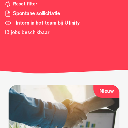
Reset filter
Spontane sollicitatie
Intern in het team bij Ufinity
13 jobs beschikbaar
Nieuw