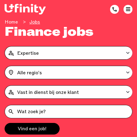
Home
>
Jobs
Finance jobs
Vind een job!