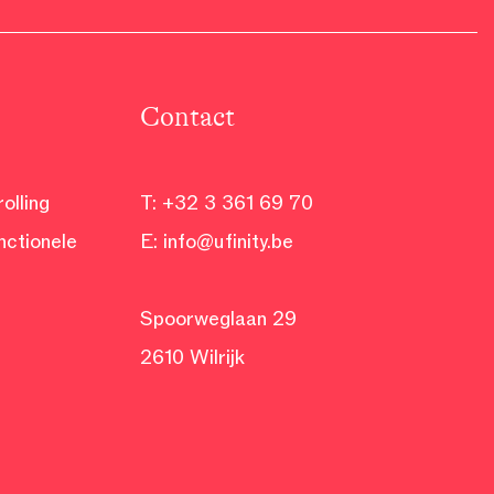
Contact
olling
T:
+32 3 361 69 70
nctionele
E:
info@ufinity.be
Spoorweglaan 29
2610 Wilrijk