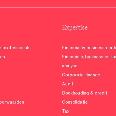
Expertise
e professionals
Financial & business contr
ven
Financiële, business en fu
y
analyse
Corporate finance
b
Audit
Boekhouding & credit
oorwaarden
Consolidatie
Tax