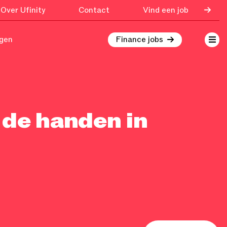
Over Ufinity
Contact
Vind een job
ngen
Finance jobs
 de handen in