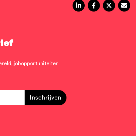
ief
ereld, jobopportuniteiten