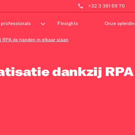
+32 3 361 69 70
 professionals
Finsights
Onze opleidi
 RPA de handen in elkaar slaan
isatie dankzij RPA