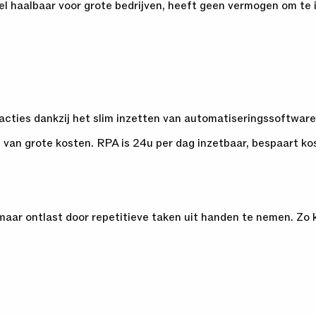
kel haalbaar voor grote bedrijven, heeft geen vermogen om te in
 acties dankzij het slim inzetten van automatiseringssoftwar
d van grote kosten. RPA is 24u per dag inzetbaar, bespaart ko
ar ontlast door repetitieve taken uit handen te nemen. Zo k