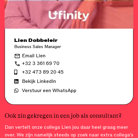
Lien Dobbeleir
Business Sales Manager
Email Lien
+32 3 361 69 70
+32 473 89 20 45
Bekijk LinkedIn
Verstuur een WhatsApp
Ook zin gekregen in een job als consultant?
Dan vertelt onze collega Lien jou daar heel graag meer
over. We zijn namelijk steeds op zoek naar extra collega’s