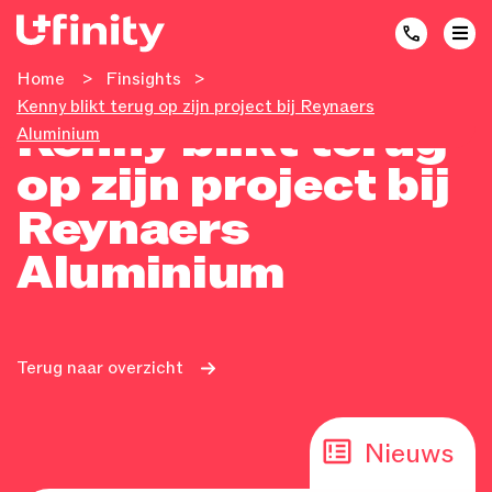
Home
>
Finsights
>
Kenny blikt terug op zijn project bij Reynaers
Kenny blikt terug
Aluminium
op zijn project bij
Reynaers
Aluminium
Terug naar overzicht
Nieuws