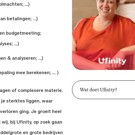
olmachten; …)
an betalingen; …)
 een budgetmeeting;
lyses; …)
gen & analyseren; …)
epaling mee berekenen; … )
Wat doet Ufinity?
ragen of complexere materie.
je sterktes liggen, waar
 verloren ging. Je groeit heel
wij, bij Ufinity, op zoek gaan
iddelgrote en grote bedrijven