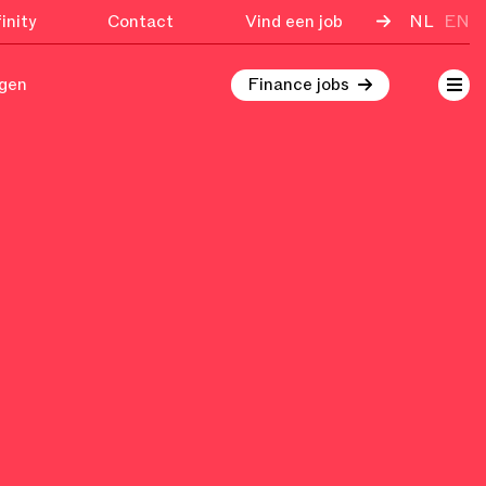
inity
Contact
Vind een job
NL
EN
ngen
Finance jobs