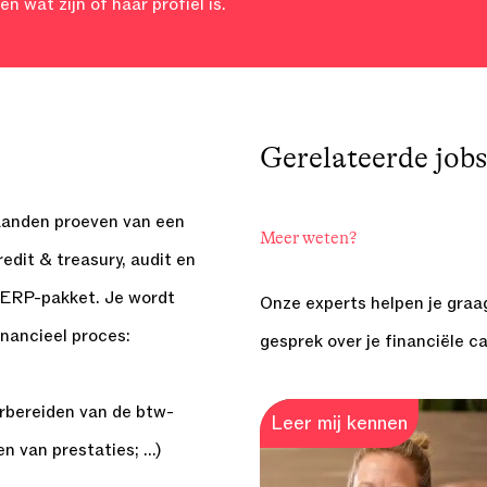
 wat zijn of haar profiel is.
Gerelateerde
jobs
maanden proeven van een
Meer weten?
edit & treasury, audit en
n ERP-pakket. Je wordt
Onze experts helpen je graag
inancieel proces:
gesprek over je financiële ca
rbereiden van de btw-
Leer mij kennen
n van prestaties; …)