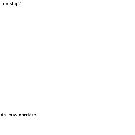
aineeship?
nde jouw carrière.