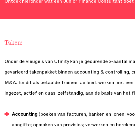
Ontdek hieronder wat een Junior Finance Consultant doet en
Taken:
Onder de vleugels van Ufinity kan je gedurende x-aantal 
gevarieerd takenpakket binnen accounting & controlling, cr
M&A. En dit als betaalde Trainee! Je leert werken met ee
ingezet, actief en quasi zelfstandig, aan de basis van het f
Accounting
(boeken van facturen, banken en lonen; voo
aangifte; opmaken van provisies; verwerken en berekene