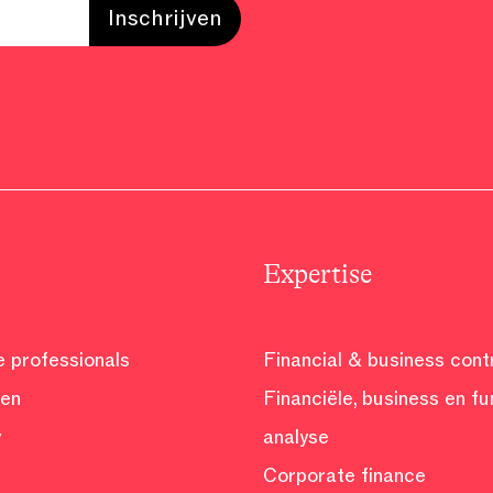
Expertise
e professionals
Financial & business contr
ven
Financiële, business en fu
y
analyse
Corporate finance