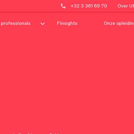
+32 3 361 69 70
Over Uf
 professionals
Finsights
Onze opleidi