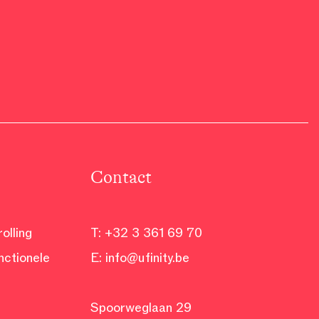
Contact
olling
T:
+32 3 361 69 70
nctionele
E:
info@ufinity.be
Spoorweglaan 29